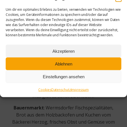
Original Lauterbacher Dorfmusikanten
Um dir ein optimales Erlebnis zu bieten, verwenden wir Technologien wie
13:00 Uhr – 14:00 Uhr Schaubeschlagen mit dem
Cookies, um Geräteinformationen zu speichern und/oder darauf
zuzugreifen. Wenn du diesen Technologien zustimmst, können wir Daten
Trakehnergestüt Bahren
wie das Surfverhalten oder eindeutige IDs auf dieser Website
13:30 Uhr - 15:00 Uhr Spannendes
verarbeiten. Wenn du deine Einwilligung nicht erteilst oder zurückziehst,
Hindernisfahren der Zweispänner
können bestimmte Merkmale und Funktionen beeinträchtigt werden.
15:00 Uhr - 15:20 Uhr Showgruppe der Rock’n
Roll & Boogie Woogie Connection SV Eintracht
Akzeptieren
Sermuth
15:30 Uhr - 15:50 Uhr Tanzsportzentrum
Ablehnen
Muldental aus Grimma
Einstellungen ansehen
16:00 Uhr - 18:00 Uhr Jazz mit den Neuseenländer
Musikanten
Cookies
Datenschutz
Impressum
Was gibt es sonst zu erleben?
Bauernmarkt
: Wermsdorfer Fischspezialitäten,
Brot aus dem Holzbackofen und Kuchen vom
Bäckerei Herzog, frisches Obst und Gemüse vom