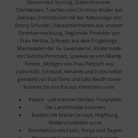
Klosterobst Sornzig, Gulaschkanone,
Tischdecken, Taschen von Christina Müller aus
Zwickau, Schnitzkunst mit der Kettensäge von
Ronny Schuster, Hausschlachtenes aus unserer
Direktvermarktung, Regionale Produkte von
Frau Hentke, Schnaps aus dem Erzgebirge,
Marmeladen der Fa. Saxenwerke, Kindermode
von Sabrina Pomchart, Spielwaren von Mandy
Finster, Wolliges von Frau Pietzsch aus
Lübschütz, Schmuck, Keramik und Fotos selbst
gemacht von Susi Stein und Julia Beuth sowie
leckeres Eis von Kai aus Hainichen u.v.m.
Kutsch- und Kremserfahrten, Ponyreiten
Die Lanzfreunde kommen
Basteln mit Marion Jerusel, Hüpfburg,
Kinderschminken u.v.m.
Streichelzoo mit Eseln, Ponys und Ziegen
Essen und Trinken in reicher Auswahl