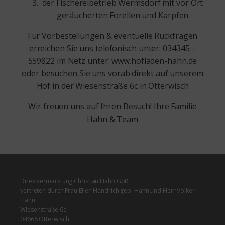
der Fischereibetrieb Wermsdorf mit vor Ort
geräucherten Forellen und Karpfen
Für Vorbestellungen & eventuelle Rückfragen
erreichen Sie uns telefonisch unter: 034345 –
559822 im Netz unter: www.hofladen-hahn.de
oder besuchen Sie uns vorab direkt auf unserem
Hof in der Wiesenstraße 6c in Otterwisch
Wir freuen uns auf Ihren Besuch! Ihre Familie
Hahn & Team
Direktvermarktung Christian Hahn GbR
vertreten durch Frau Ellen Hendrich geb. Hahn und Herr Volker
Hahn
Wiesenstraße 6c
04668 Otterwisch