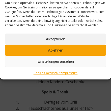
Um dir ein optimales Erlebnis zu bieten, verwenden wir Technologien wie
Unser Programm für Groß und Klein:
Cookies, um Geräteinformationen zu speichern und/oder darauf
zuzugreifen. Wenn du diesen Technologien zustimmst, können wir Daten
Ponyreiten & Kutschfahrten
wie das Surfverhalten oder eindeutige IDs auf dieser Website
Streichelzoo mit Besuch der Alpakas
verarbeiten. Wenn du deine Einwilligung nicht erteilst oder zurückziehst,
können bestimmte Merkmale und Funktionen beeinträchtigt werden.
Bogensport vor Ort
Weihnachtliches Basteln mit Marion Jerusel
und den Kindern
Akzeptieren
Kinderschminken mit Claudia
Ablehnen
13:00 – 14:00 Uhr Weihnachtsmusik mit der
Akkordeonband Sirius
Einstellungen ansehen
um 14:00 Uhr erklingen Weihnachtslieder
mit dem Männerchor MCB Belgershain
Cookies
Datenschutz
Impressum
15:00 Uhr bringt der Weihnachtsmann den
kleinen Kindern Geschenke
Speis & Trank:
Deftiges vom Grill
Hausschlachtenes aus unserer Hof-