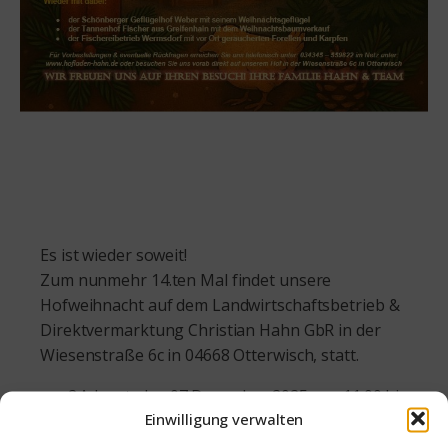
Es ist wieder soweit!
Zum nunmehr 14.ten Mal findet unsere
Hofweihnacht auf dem Landwirtschaftsbetrieb &
Direktvermarktung Christian Hahn GbR in der
Wiesenstraße 6c in 04668 Otterwisch, statt.
am 2.Advent, den 07.Dezember 2025 von 11:00 bis
Einwilligung verwalten
ca. 18:00 Uhr