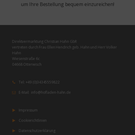
um Ihre Bestellung bequem einzureichen!
Direktvermarktung Christian Hahn GbR
vertreten durch Frau Ellen Hendrich geb. Hahn und Herr Volker
Hahn
Wiesenstraße 6c
04668 Otterwisch
Tel: +49 (0)34345559822
E-Mail: info@hofladen-hahn.de
Impressum
Cookierichtlinien
Datenschutzerklärung