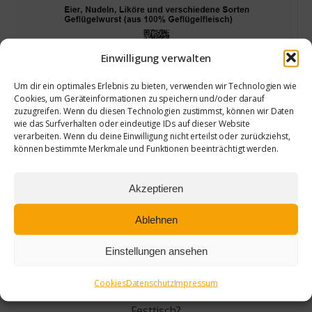
Einwilligung verwalten
Um dir ein optimales Erlebnis zu bieten, verwenden wir Technologien wie
Cookies, um Geräteinformationen zu speichern und/oder darauf
zuzugreifen. Wenn du diesen Technologien zustimmst, können wir Daten
wie das Surfverhalten oder eindeutige IDs auf dieser Website
verarbeiten. Wenn du deine Einwilligung nicht erteilst oder zurückziehst,
können bestimmte Merkmale und Funktionen beeinträchtigt werden.
Akzeptieren
Ablehnen
Abholung am 07.12.2025 zu unserer
Hofweihnacht in Otterwisch
Einstellungen ansehen
Die Weihnachtszeit rückt näher – und was wäre
Cookies
Datenschutz
Impressum
sie ohne köstliches, regionales Geflügel auf dem
Festtisch?